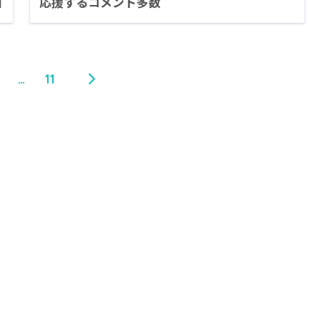
日
応援するコメント多数
…
11