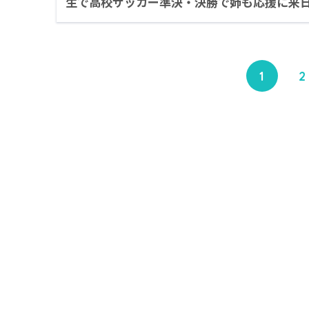
生で高校サッカー準決・決勝で姉も応援に来
1
2